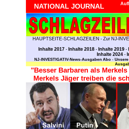
Aufk
NATIONAL JOURNAL
HAUPTSEITE-SCHLAGZEILEN
-
Zur NJ-INV
Inhalte 2017
-
Inhalte 2018
-
Inhalte 2019
-
Inhalte 2024
-
I
NJ-INVESTIGATIV-News-Ausgaben Abo
-
Unsere 
Ausgab
"Besser Barbaren als Merkels
Merkels Jäger treiben die s