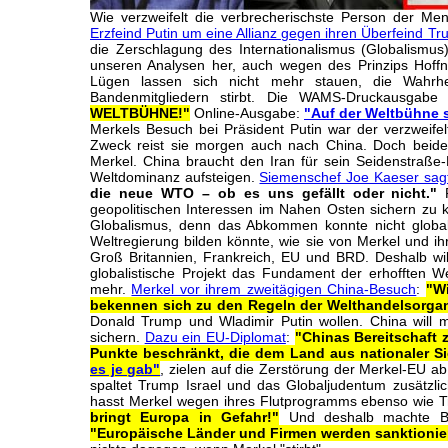
Wie verzweifelt die verbrecherischste Person der Me
Erzfeind Putin um eine Allianz gegen ihren Überfeind Tr
die Zerschlagung des Internationalismus (Globalismus)
unseren Analysen her, auch wegen des Prinzips Hoffnun
Lügen lassen sich nicht mehr stauen, die Wahrh
Bandenmitgliedern stirbt. Die WAMS-Druckausga
WELTBÜHNE!"
Online-Ausgabe:
"Auf der Weltbühne su
Merkels Besuch bei Präsident Putin war der verzweif
Zweck reist sie morgen auch nach China. Doch beide
Merkel. China braucht den Iran für sein Seidenstraße-P
Weltdominanz aufsteigen.
Siemenschef Joe Kaeser sagt
die neue WTO – ob es uns gefällt oder nicht."
P
geopolitischen Interessen im Nahen Osten sichern zu k
Globalismus, denn das Abkommen konnte nicht globali
Weltregierung bilden könnte, wie sie von Merkel und ih
Groß Britannien, Frankreich, EU und BRD. Deshalb will
globalistische Projekt das Fundament der erhofften Wel
mehr.
Merkel vor ihrem zweitägigen China-Besuch
:
"Wi
bekennen sich zu den Regeln der Welthandelsorgan
Donald Trump und Wladimir Putin wollen. China will 
sichern.
Dazu ein EU-Diplomat
:
"Chinas Bereitschaft z
Punkte beschränkt, die dem Land aus nationaler Si
es je gab"
, zielen auf die Zerstörung der Merkel-EU ab
spaltet Trump Israel und das Globaljudentum zusätzlich.
hasst Merkel wegen ihres Flutprogramms ebenso wie 
bringt Europa in Gefahr!"
Und deshalb machte Bol
"Europäische Länder und Firmen werden sanktionier