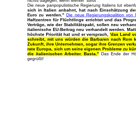
nichts dagegen, wenn Merkel "stirbt".
Die neue panpopulistische Regierung Italiens tut ebenf
sich in Italien anbahnt, hat nach Einschätzung d
Euro zu werden."
Die neue Regierungskoalition von
Haftzentren für Flüchtlinge errichtet und das Prog
Verträge, wie der Stabilitätspakt, sollen neu verha
italienische EU-Beitrag neu verhandelt werden. Matt
höchste Priorität hat und er versprach,
'das Land vo
schreibt, mit uns würden die Barbaren nach Rom k
Zukunft, ihre Unternehmen, sogar ihre Grenzen verka
rate Europa, sich um seine eigenen Probleme zu kü
die italienischen Arbeiter. Basta."
Das Ende der Höl
gegrüßt!