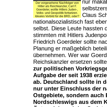
nur makab
Der vorgesehene Nachfolger von
Hitler als Reichkanzler, Carl F.
selbstzer
Goerdeler, wollte Hitlers Juden-,
Volks- und Geopolitik fortsetzen.
Claus Sch
Ideales Vorbild für die BRD, oder?
nationalsozialistisch fast eb
selbst. Diese Leute hassten 
stimmten mit Hitlers Judenpol
Friedrich Goerdeler sollte na
Planung er maßgeblich beteil
übernehmen. Wer war Goerdele
Reichskanzler ersetzen sollt
zur politischen Vorkriegs
Aufgabe der seit 1938 erz
ab. Deutschland sollte in 
nur unter Einschluss der 
Ostgebiete, sondern auch 
Nordschleswigs aus dem K