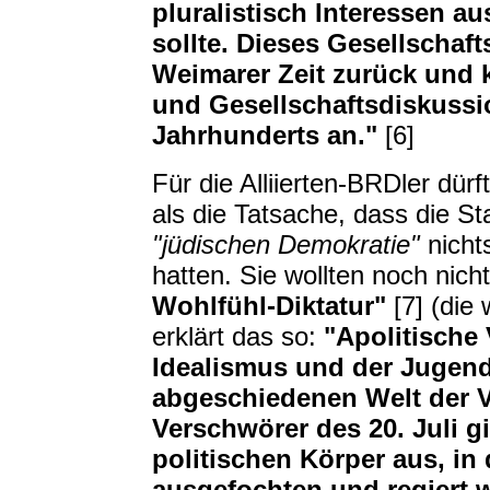
pluralistisch Interessen a
sollte. Dieses Gesellschaft
Weimarer Zeit zurück und k
und Gesellschaftsdiskussi
Jahrhunderts an."
[6]
Für die Alliierten-BRDler dürf
als die Tatsache, dass die S
"jüdischen Demokratie"
nichts
hatten. Sie wollten noch nich
Wohlfühl-Diktatur"
[7] (die
erklärt das so:
"Apolitische
Idealismus und der Jugen
abgeschiedenen Welt der V
Verschwörer des 20. Juli 
politischen Körper aus, in 
ausgefochten und regiert w