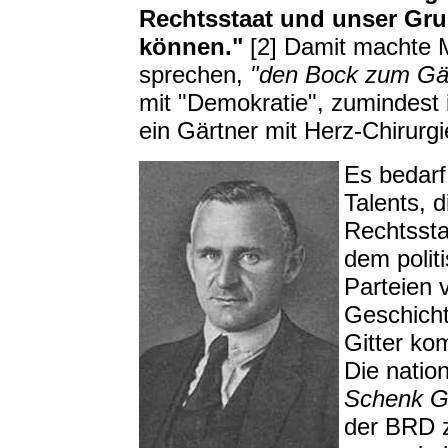
Rechtsstaat und unser Gru
können."
[2] Damit machte 
sprechen,
"den Bock zum Gä
mit "Demokratie", zumindest i
ein Gärtner mit Herz-Chirurgi
Es bedarf
Talents, 
Rechtssta
dem polit
Parteien 
Geschicht
Gitter ko
Die natio
Schenk Gr
der BRD z