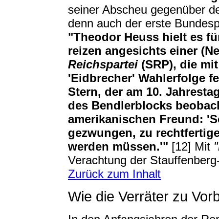
seiner Abscheu gegenüber den
denn auch der erste Bundes
"Theodor Heuss hielt es für
reizen angesichts einer (Ne
Reichspartei
(SRP), die mi
'Eidbrecher' Wahlerfolge fei
Stern, der am 10. Jahresta
des Bendlerblocks beobach
amerikanischen Freund: 'Se
gezwungen, zu rechtfertigen
werden müssen.'"
[12] Mit
"
Verachtung der Stauffenberg-
Zurück zum Inhalt
Wie die Verräter zu Vor