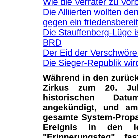
Wie die Verräter zu Vor
Die Alliierten wollten d
gegen ein friedensberei
Die Stauffenberg-Lüge i
BRD
Der Eid der Verschwöre
Die Sieger-Republik wir
Während in den zurück
Zirkus zum 20. Ju
historischen Dat
angekündigt, und am
gesamte System-Propag
Ereignis in den l
"Erinnerungstag" fa