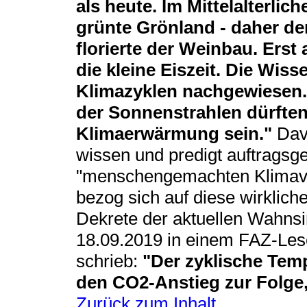
als heute. Im Mittelalterli
grünte Grönland - daher de
florierte der Weinbau. Erst 
die kleine Eiszeit. Die Wis
Klimazyklen nachgewiesen.
der Sonnenstrahlen dürften
Klimaerwärmung sein."
Davo
wissen und predigt auftragsg
"menschengemachten Klimaver
bezog sich auf diese wirklich
Dekrete der aktuellen Wahnsi
18.09.2019 in einem FAZ-Leser
schrieb:
"Der zyklische Temp
den CO2-Anstieg zur Folge,
Zurück zum Inhalt