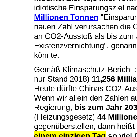
idiotische Einsparungsziel n
Millionen Tonnen
"Einsparun
neuen Zahl verursachen die G
an CO2-Ausstoß als bis zum Ja
Existenzvernichtung", genann
könnte.
Gemäß Klimaschutz-Bericht de
nur Stand 2018)
11,256 Mill
Heute dürfte Chinas CO2-Auss
Wenn wir allein den Zahlen a
Regierung,
bis zum Jahr 20
(Heizungsgesetz)
44 Million
gegenüberstellen, dann heißt
einem einzigen Tag
so viel