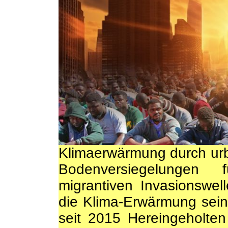
Klimaerwärmung durch urb
Bodenversiegelungen
migrantiven Invasionswe
die Klima-Erwärmung sein 
seit 2015 Hereingeholte