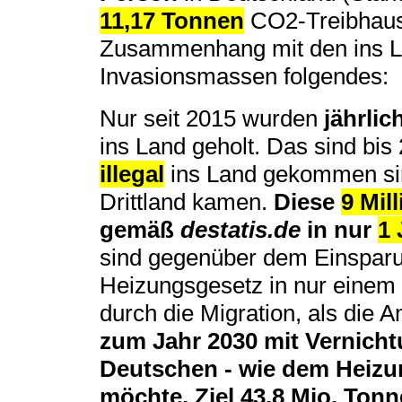
11,17 Tonnen
CO2-Treibhaus
Zusammenhang mit den ins L
Invasionsmassen folgendes:
Nur seit 2015 wurden
jährlic
ins Land geholt. Das sind bi
illegal
ins Land gekommen sin
Drittland kamen.
Diese
9 Mill
gemäß
destatis.de
in nur
1 
sind gegenüber dem Einsparu
Heizungsgesetz in nur einem
durch die Migration, als die
zum Jahr 2030 mit Vernich
Deutschen - wie dem Heizu
möchte. Ziel 43,8 Mio. Tonn