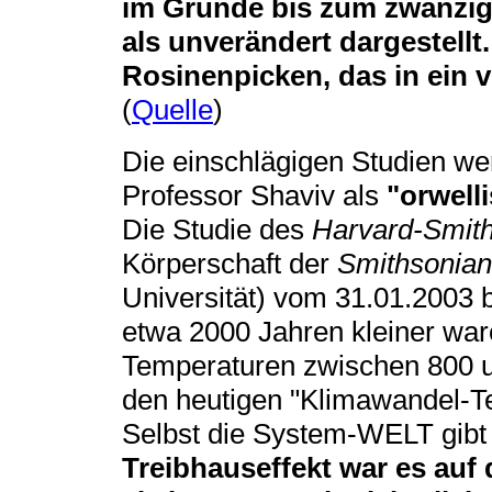
im Grunde bis zum zwanzig
als unverändert dargestellt
Rosinenpicken, das in ein 
(
Quelle
)
Die einschlägigen Studien w
Professor Shaviv als
"orwell
Die Studie des
Harvard-Smith
Körperschaft der
Smithsonian 
Universität) vom 31.01.2003 b
etwa 2000 Jahren kleiner war
Temperaturen zwischen 800 u
den heutigen "Klimawandel-Te
Selbst die System-WELT gib
Treibhauseffekt war es auf