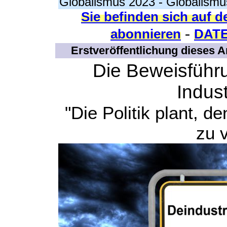
Globalismus 2023
-
Globalismu
Sie befinden sich auf d
-
abonnieren
DAT
Erstveröffentlichung dieses A
Die Beweisführ
Indust
"Die Politik plant, d
zu 