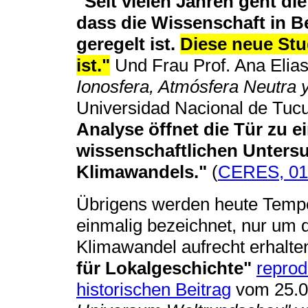
"Seit vielen Jahren geht die
dass die Wissenschaft in 
geregelt ist.
Diese neue Stud
ist."
Und Frau Prof. Ana Elias
Ionosfera, Atmósfera Neutra
Universidad Nacional de Tucu
Analyse öffnet die Tür zu
wissenschaftlichen Unters
Klimawandels."
(
CERES, 01
Übrigens werden heute Tempe
einmalig bezeichnet, nur um
Klimawandel aufrecht erhalt
für Lokalgeschichte"
reprod
historischen Beitrag
vom 25.0