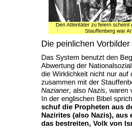
Den Attentäter zu feiern scheint
Stauffenberg war A
Die peinlichen Vorbild
Das System benutzt den Begri
Abwertung der Nationalsoziali
die Wirklichkeit nicht nur au
zusammen mit der Stauffenbe
Nazianer
, also
Nazis
, waren 
In der englischen Bibel spric
schuf die Propheten aus d
Nazirites (also Nazis), aus
das bestreiten, Volk von Is