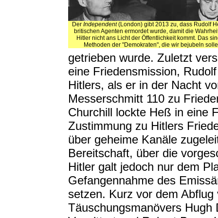
Der
Independent
(London) gibt 2013 zu, dass Rudolf 
britischen Agenten ermordet wurde, damit die Wahrhei
Hitler nicht ans Licht der Öffentlichkeit kommt. Das sin
Methoden der "Demokraten", die wir bejubeln solle
getrieben wurde. Zuletzt ve
eine Friedensmission, Rudol
Hitlers, als er in der Nacht 
Messerschmitt 110 zu Friede
Churchill lockte Heß in eine 
Zustimmung zu Hitlers Friede
über geheime Kanäle zugelei
Bereitschaft, über die vorge
Hitler galt jedoch nur dem Pl
Gefangennahme des Emissärs
setzen. Kurz vor dem Abflug
Täuschungsmanövers Hugh Da