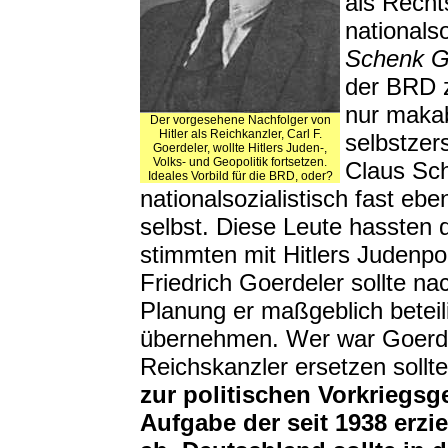
als Recht
nationals
Schenk Gr
der BRD z
nur makab
Der vorgesehene Nachfolger von
Hitler als Reichkanzler, Carl F.
selbstzer
Goerdeler, wollte Hitlers Juden-,
Volks- und Geopolitik fortsetzen.
Claus Sch
Ideales Vorbild für die BRD, oder?
nationalsozialistisch fast eb
selbst. Diese Leute hassten 
stimmten mit Hitlers Judenpol
Friedrich Goerdeler sollte na
Planung er maßgeblich beteil
übernehmen. Wer war Goerdele
Reichskanzler ersetzen sollt
zur politischen Vorkriegs
Aufgabe der seit 1938 erz