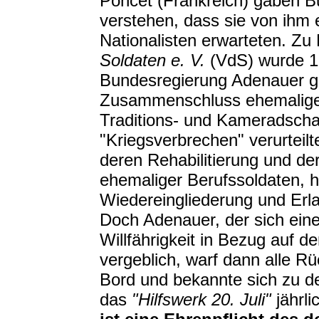
Poncet (Frankreich) gaben B
verstehen, dass sie von ihm
Nationalisten erwarteten. Zu
Soldaten e. V.
(VdS) wurde 19
Bundesregierung Adenauer g
Zusammenschluss ehemaliger
Traditions- und Kameradscha
"Kriegsverbrechen" verurtei
deren Rehabilitierung und de
ehemaliger Berufssoldaten, h
Wiedereingliederung und Erl
Doch Adenauer, der sich ein
Willfährigkeit in Bezug auf de
vergeblich, warf dann alle Rü
Bord und bekannte sich zu den
das
"Hilfswerk 20. Juli"
jährl