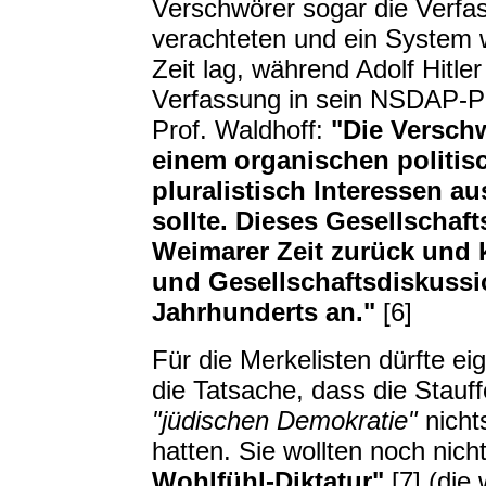
Verschwörer sogar die Verfa
verachteten und ein System w
Zeit lag, während Adolf Hitle
Verfassung in sein NSDAP-P
Prof. Waldhoff:
"Die Verschw
einem organischen politis
pluralistisch Interessen a
sollte. Dieses Gesellschaft
Weimarer Zeit zurück und 
und Gesellschaftsdiskussi
Jahrhunderts an."
[6]
Für die Merkelisten dürfte eig
die Tatsache, dass die Stauf
"jüdischen Demokratie"
nicht
hatten. Sie wollten noch nich
Wohlfühl-Diktatur"
[7] (die