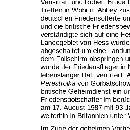
Vansittart und Robert Bruce
Treffen in Woburn Abbey zu
deutschen Friedensofferte um
und die britische Friedensb
verständigte sich auf eine F
Landegebiet von Hess wurde 
abgeschaltet um eine Landun
dem Fallschirm abspringen 
wurde der Friedensflieger in
lebenslanger Haft verurteilt.
Perestroika
von Gorbatschow e
britische Geheimdienst ein u
Friedensbotschafter im berüc
am 17. August 1987 mit 93 Ja
weiterhin in Britannien unter
Im Zuge der geheimen Vorbe