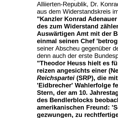
Alliierten-Republik, Dr. Konr
aus dem Widerstandskreis im
"Kanzler Konrad Adenauer h
des zum Widerstand zähle
Auswärtigen Amt mit der 
einmal seinen Chef 'betrog
seiner Abscheu gegenüber den
denn auch der erste Bundes
"Theodor Heuss hielt es für
reizen angesichts einer (N
Reichspartei
(SRP), die mi
'Eidbrecher' Wahlerfolge fei
Stern, der am 10. Jahresta
des Bendlerblocks beobach
amerikanischen Freund: 'Se
gezwungen, zu rechtfertige