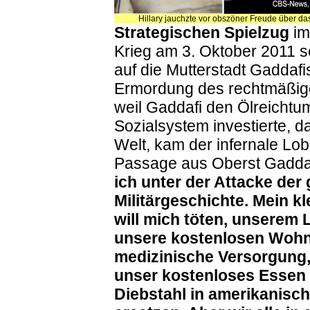
Hillary jauchzte vor obszöner Freude über d
Strategischen Spielzug
im
Krieg am 3. Oktober 2011
auf die Mutterstadt Gaddaf
Ermordung des rechtmäßige
weil Gaddafi den Ölreichtu
Sozialsystem investierte, d
Welt, kam der infernale Lo
Passage aus Oberst Gaddaf
ich unter der Attacke der
Militärgeschichte. Mein k
will mich töten, unserem
unsere kostenlosen Wohn
medizinische Versorgung,
unser kostenloses Essen
Diebstahl in amerikanisch