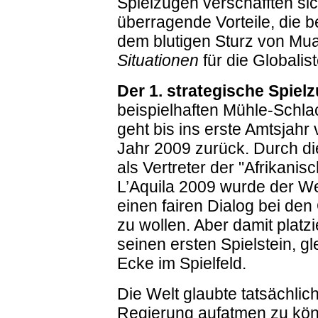
Spielzügen verschafften si
überragende Vorteile, die b
dem blutigen Sturz von Mu
Situationen
für die Globali
Der 1. strategische Spiel
beispielhaften Mühle-Schla
geht bis ins erste Amtsjah
Jahr 2009 zurück. Durch di
als Vertreter der "Afrikani
L’Aquila 2009 wurde der We
einen fairen Dialog bei de
zu wollen. Aber damit platz
seinen ersten Spielstein, gl
Ecke im Spielfeld.
Die Welt glaubte tatsächli
Regierung aufatmen zu kö