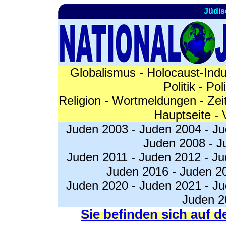
Jüdis
Globalismus
-
Holocaust-Indu
Politik
-
Pol
Religion
-
Wortmeldungen
-
Zei
Hauptseite
-
Juden 2003
-
Juden 2004
-
Ju
Juden 2008
-
J
Juden 2011
-
Juden 2012
-
Ju
Juden 2016
-
Juden 2
Juden 2020
-
Juden 2021
-
Ju
Juden 2
Sie befinden sich auf d