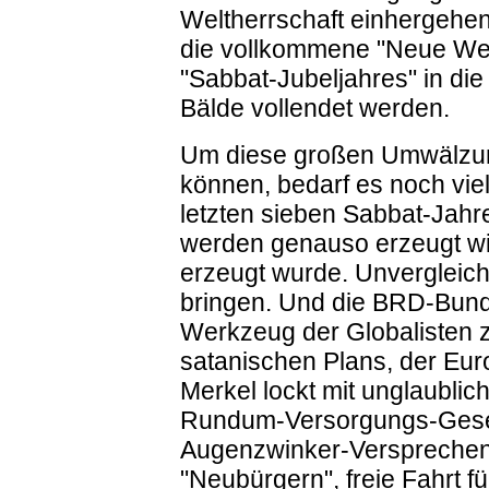
Weltherrschaft einhergehen
die vollkommene "Neue Wel
"Sabbat-Jubeljahres" in di
Bälde vollendet werden.
Um diese großen Umwälzung
können, bedarf es noch viel
letzten sieben Sabbat-Jahr
werden genauso erzeugt wi
erzeugt wurde. Unvergleic
bringen. Und die BRD-Bunde
Werkzeug der Globalisten 
satanischen Plans, der Euro
Merkel lockt mit unglaublic
Rundum-Versorgungs-Geset
Augenzwinker-Versprechen 
"Neubürgern", freie Fahrt f