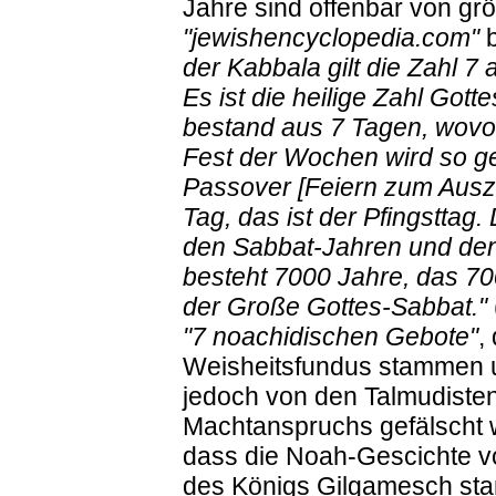
Jahre sind offenbar von gr
"jewishencyclopedia.com"
b
der Kabbala gilt die Zahl 7 a
Es ist die heilige Zahl Got
bestand aus 7 Tagen, wovon
Fest der Wochen wird so g
Passover [Feiern zum Auszu
Tag, das ist der Pfingsttag.
den Sabbat-Jahren und den
besteht 7000 Jahre, das 70
der Große Gottes-Sabbat."
"7 noachidischen Gebote"
,
Weisheitsfundus stammen u
jedoch von den Talmudiste
Machtanspruchs gefälscht 
dass die Noah-Gescichte vo
des Königs Gilgamesch stamm