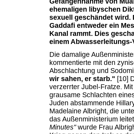
Gefangennahme von Muam
ehemaligen libyschen Dikt
sexuell geschändet wird. D
Gaddafi entweder ein Mess
Kanal rammt. Dies gescha
einem Abwasserleitungs-
Die damalige Außenministeri
kommentierte mit den zyni
Abschlachtung und Sodomi
wir sahen, er starb."
[10] D
verzerrter Jubel-Fratze. Mi
grausame Schlachten eines 
Juden abstammende Hillary 
Madelaine Albright, die unt
das Außenministerium leite
Minutes"
wurde Frau Albrigh