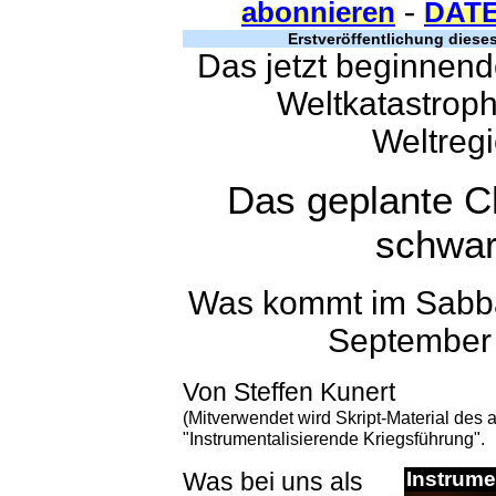
-
abonnieren
DAT
Erstveröffentlichung dieses
Das jetzt beginnend
Weltkatastroph
Weltregi
Das geplante C
schwar
Was kommt im Sabba
September 
Von Steffen Kunert
(Mitverwendet wird Skript-Material des
"Instrumentalisierende Kriegsführung".
Was bei uns als
Instrume