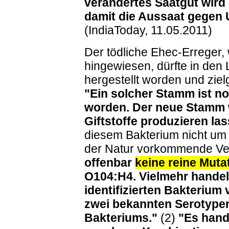
verändertes Saatgut wird 
damit die Aussaat gegen U
(IndiaToday, 11.05.2011)
Der tödliche Ehec-Erreger,
hingewiesen, dürfte in den
hergestellt worden und zie
"Ein solcher Stamm ist noc
worden. Der neue Stamm w
Giftstoffe produzieren las
diesem Bakterium nicht um e
der Natur vorkommende V
offenbar
keine reine Muta
O104:H4. Vielmehr handelt
identifizierten Bakterium
zwei bekannten Serotypen
Bakteriums."
(2)
"Es hand