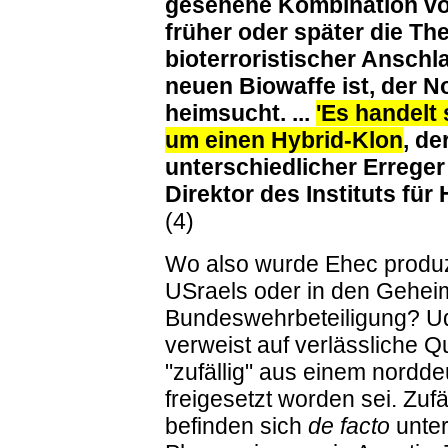
gesehene Kombination v
früher oder später die Th
bioterroristischer Anschla
neuen Biowaffe ist, der 
heimsucht. ...
'Es handelt
um einen Hybrid-Klon
, de
unterschiedlicher Erreger 
Direktor des Instituts fü
(4)
Wo also wurde Ehec produz
USraels oder in den Gehei
Bundeswehrbeteiligung? Ud
verweist auf verlässliche Q
"zufällig" aus einem nord
freigesetzt worden sei. Zu
befinden sich
de facto
unter