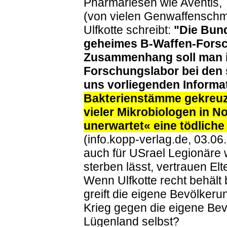
Pharmariesen wie Aventis,
(von vielen Genwaffenschm
Ulfkotte schreibt:
"Die Bund
geheimes B-Waffen-Forsc
Zusammenhang soll man 
Forschungslabor bei den 
uns vorliegenden Inform
Bakterienstämme gekreuzt
vieler Mikrobiologen in N
unerwartet« eine tödlich
(info.kopp-verlag.de, 03.0
auch für USrael Legionäre w
sterben lässt, vertrauen El
Wenn Ulfkotte recht behält
greift die eigene Bevölkerung
Krieg gegen die eigene Be
Lügenland selbst?