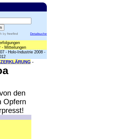
ch
by
freefind
Detailsuche
erfolgungen
r
-
Mitteilungen
007
-
Holo-Industrie 2008
-
012
-
TZERKLÄRUNG
oa
 von den
n Opfern
rpresst!