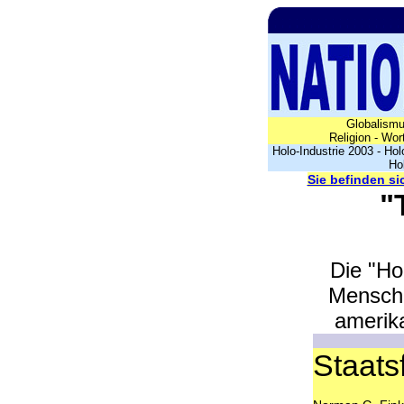
Globalism
Religion
-
Wor
Holo-Industrie 2003
-
Hol
Ho
Sie befinden si
"
Die "Ho
Mensche
amerika
Staat