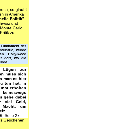
och, so glaubt
en in Amerika
elle Politik"
chweiz und
"Monte Carlo
ritik zu
, Fundament der
ndustrie, wurde
ten Holly-wood
et dort, wo die
urde.
d Lügen zur
Man muss sich
s man es hier
u tun hat, in
unst erhoben
 keineswegs
 Es gehe dabei
 viel Geld,
 Macht, um
z ...
6, Seite 27
res Geschehen