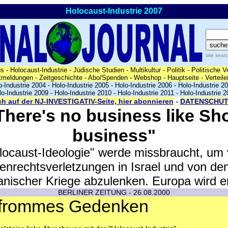
Holocaust-Industrie 2007
site sear
us
-
Holocaust-Industrie
-
Jüdische Studien
-
Multikultur
-
Politik
-
Politische V
tmeldungen
-
Zeitgeschichte
-
Abo/Spenden
-
Webshop
-
Hauptseite
-
Verteile
o-Industrie 2004
-
Holo-Industrie 2005
-
Holo-Industrie 2006
-
Holo-Industrie 2
lo-Industrie 2009
-
Holo-Industrie 2010
-
Holo-Industrie 2011
-
Holo-Industrie 2
-
ch auf der NJ-INVESTIGATIV-Seite, hier abonnieren
DATENSCHU
There's no business like Sh
business"
locaust-Ideologie" werde missbraucht, um
nrechtsverletzungen in Israel und von de
nischer Kriege abzulenken. Europa wird e
BERLINER ZEITUNG - 26.08.2000
sfrommes Gedenken