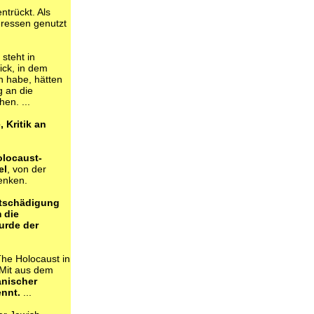
ntrückt. Als
eressen genutzt
steht in
ick, in dem
n habe, hätten
g an die
en. ...
 Kritik an
olocaust-
el
, von der
enken.
ntschädigung
 die
urde der
The Holocaust in
 Mit aus dem
anischer
ennt.
...