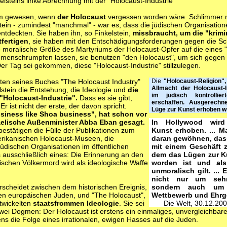
lsteins linke Abrechnung mit der "Holocaust-Industrie"
mm gewesen, wenn
der Holocaust
vergessen worden wäre. Schlimmer n
ein - zumindest "manchmal" - war es, dass die jüdischen Organisation
ntdeckten. Sie haben ihn, so Finkelstein,
missbraucht, um die "krimin
tfertigen
, sie haben mit den Entschädigungsforderungen gegen die S
 moralische Größe des Martyriums der Holocaust-Opfer auf die eines 
enschrumpfen lassen, sie benutzen "den Holocaust", um sich gegen K
er Tag sei gekommen, diese "Holocaust-Industrie" stillzulegen.
ten seines Buches "The Holocaust Industry"
Die
"Holocaust-Religion"
Allmacht der Holocaust-I
lstein die Entstehung, die Ideologie und
die
im jüdisch kontrollier
"Holocaust-Industrie".
Dass es sie gibt,
erschaffen. Ausgerechn
 Er ist nicht der erste, der davon spricht.
Lüge zur Kunst erhoben w
siness like Shoa business", hat schon vor
aelische Außenminister Abba Eban gesagt.
In Hollywood wir
 bestätigen die Fülle der Publikationen zum
Kunst erhoben. ... 
rikanischen Holocaust-Museen, die
daran gewöhnen, das
üdischen Organisationen im öffentlichen
mit einem Geschäft z
ausschließlich eines: Die Erinnerung an den
dem das Lügen zur K
stischen Völkermord wird als ideologische Waffe
worden ist und als
unmoralisch gilt. ...
nicht nur um sehr
erscheidet zwischen dem historischen Ereignis,
sondern auch um
n europäischen Juden, und "The Holocaust",
Wettbewerb und Ehrgei
twickelten
staatsfrommen Ideologie
. Sie sei
Die Welt, 30.12.200
wei Dogmen: Der Holocaust ist erstens ein einmaliges, unvergleichba
ens die Folge eines irrationalen, ewigen Hasses auf die Juden.