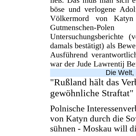
ließ. Das muß man sich ei
böse und verlogene Adol
Völkermord von Katyn
Gutmenschen-Pole
Untersuchungsberichte (
damals bestätigt) als Bew
Ausführend verantwortli
war der Jude Lawrentij Ber
Die Welt,
"Rußland hält das Ver
gewöhnliche Straftat"
Polnische Interessenve
von Katyn durch die So
sühnen - Moskau will d