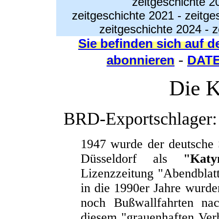
zeitgeschichte 2
zeitgeschichte 2021
-
zeitge
zeitgeschichte 2024
-
z
Sie befinden sich auf d
-
abonnieren
DAT
Die 
BRD-Exportschlager:
1947 wurde der deutsche
Düsseldorf als
"Katy
Lizenzzeitung "Abendblatt
in die 1990er Jahre wurd
noch Bußwallfahrten nac
diesem "grauenhaften Ve