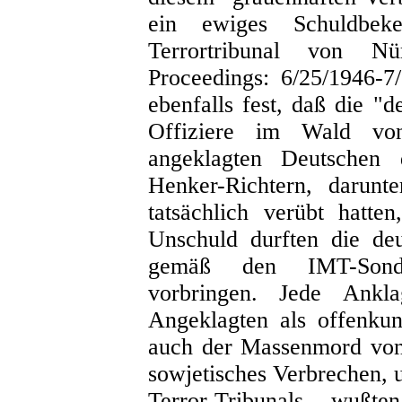
ein ewiges Schuldbeken
Terrortribunal von N
Proceedings: 6/25/1946-7/
ebenfalls fest, daß die "
Offiziere im Wald vo
angeklagten Deutschen d
Henker-Richtern, darunt
tatsächlich verübt hatte
Unschuld durften die de
gemäß den IMT-Sonder
vorbringen. Jede Ank
Angeklagten als offenkun
auch der Massenmord von
sowjetisches Verbrechen, u
Terror-Tribunals wuß