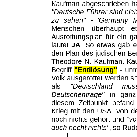
Kaufman abgeschrieben ha
"Deutsche Führer sind nich
zu sehen" - 'Germany Mu
Menschen überhaupt et
Ausrottungsplan für ein g
lautet
JA
. So etwas gab e
den Plan des jüdischen Be
Theodore N. Kaufman. Kau
Begriff
"Endlösung"
- unt
Volk ausgerottet werden s
als
"Deutschland mu
Deutschenfrage"
in ganz 
diesem Zeitpunkt befand 
Krieg mit den USA. Von d
noch nichts gehört und
"v
auch nocht nichts"
, so Rudo