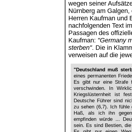
wegen seiner Aufsätze
Nürnberg am Galgen, o
Herren Kaufman und E
nachfolgenden Text im
Passagen des offiziel
Kaufman:
"Germany mu
sterben"
. Die in Klam
verweisen auf die jewe
"Deutschland muß ster
eines permanenten Frieden
Es gibt nur eine Strafe
verschwinden. In Wirkli
Kriegslüsternheit ist fe
Deutsche Führer sind nic
zu sehen (6,7). Ich fühl
Haß, als ich ihn gegen 
empfinden würde ... De
sein. Es sind Bestien, di
Es gibt nur einen Weg