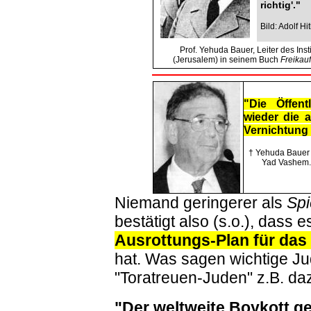
richtig'."
Bild: Adolf H
Prof. Yehuda Bauer, Leiter des Ins
(Jerusalem) in seinem Buch
Freikau
"Die Öffen
wieder die 
Vernichtung
† Yehuda Bauer 
Yad Vashem.
Niemand geringerer als
Spi
bestätigt also (s.o.), dass e
Ausrottungs-Plan für das
hat. Was sagen wichtige Ju
"Toratreuen-Juden" z.B. da
"Der weltweite Boykott g