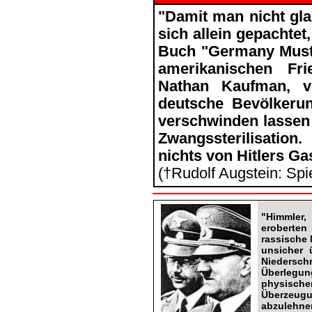
"Damit man nicht gla
sich allein gepachtet
Buch "Germany Must 
amerikanischen Fri
Nathan Kaufman, v
deutsche Bevölkeru
verschwinden lassen 
Zwangssterilisati
nichts von Hitlers G
(†Rudolf Augstein: Sp
"Himmler,
eroberte
rassische 
unsicher 
Niederschr
Überlegun
physisch
Überzeug
abzulehne